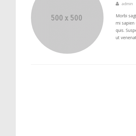
admin
Morbi sagi
mi sapien 
quis. Susp
ut venena