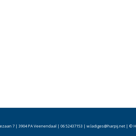
Bezaan 7 | 3904 PA Veenendaal | 06 52437153 | w.ladiges@harpij.net | © H