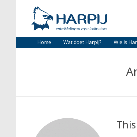
Home
Wat doet Harpij?
Wie is Har
A
This