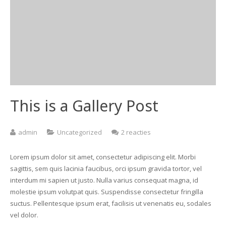
This is a Gallery Post
op
admin
Uncategorized
2 reacties
This
is
Lorem ipsum dolor sit amet, consectetur adipiscing elit. Morbi
a
sagittis, sem quis lacinia faucibus, orci ipsum gravida tortor, vel
Gallery
interdum mi sapien ut justo. Nulla varius consequat magna, id
Post
molestie ipsum volutpat quis. Suspendisse consectetur fringilla
suctus. Pellentesque ipsum erat, facilisis ut venenatis eu, sodales
vel dolor.