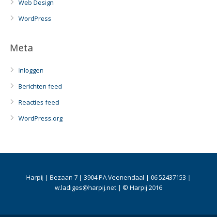
Web Design
WordPress
Meta
Inloggen
Berichten feed
Reacties feed
WordPress.org
Harpij | Bezaan 7 | 3904 PA Veenendaal | 06 52437153 |
w.ladiges@harpij.net | © Harpij 2016